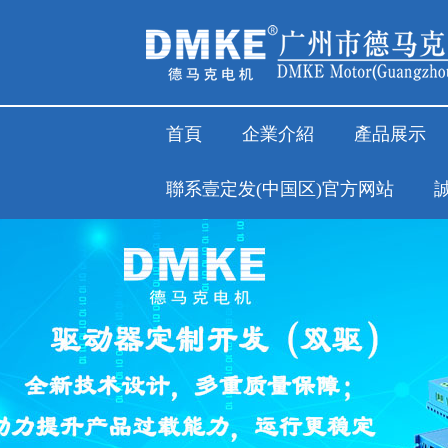
壹定发(中国区)官方网站
首頁
企業介紹
產品展示
聯系壹定发(中国区)官方网站